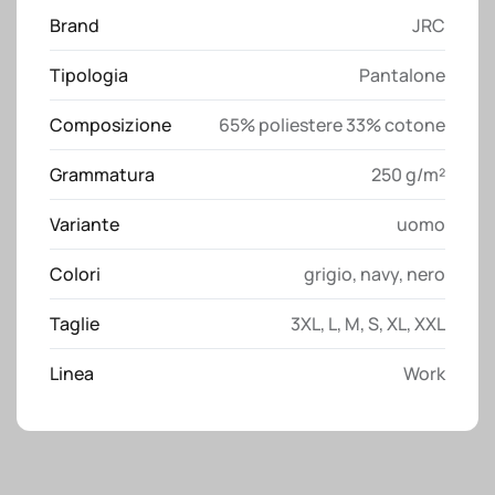
short
Brand
JRC
JRC
quantità
Tipologia
Pantalone
Composizione
65% poliestere 33% cotone
Grammatura
250 g/m²
Variante
uomo
Colori
grigio
,
navy
,
nero
Taglie
3XL
,
L
,
M
,
S
,
XL
,
XXL
Linea
Work