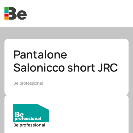
Skip to main content
Pantalone
Salonicco short JRC
e.promo
Be.professional
e.professional
Be.professional