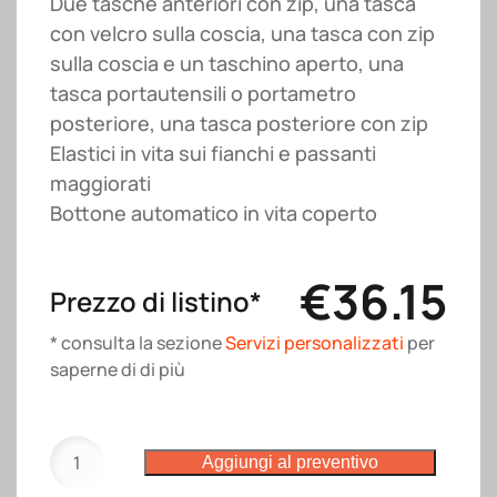
Due tasche anteriori con zip, una tasca
con velcro sulla coscia, una tasca con zip
sulla coscia e un taschino aperto, una
tasca portautensili o portametro
posteriore, una tasca posteriore con zip
Elastici in vita sui fianchi e passanti
maggiorati
Bottone automatico in vita coperto
€
36.15
Prezzo di listino*
* consulta la sezione
Servizi personalizzati
per
saperne di di più
Pantalone
Aggiungi al preventivo
Salonicco