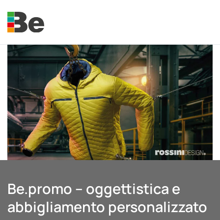
Skip to main content
e.promo
e.professional
Be.promo – oggettistica e
abbigliamento personalizzato