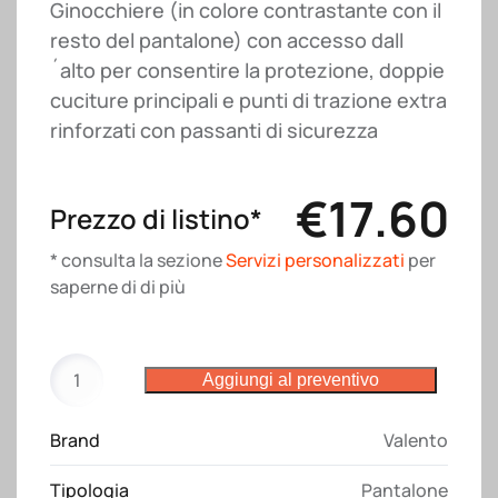
Ginocchiere (in colore contrastante con il
resto del pantalone) con accesso dall
´alto per consentire la protezione, doppie
cuciture principali e punti di trazione extra
rinforzati con passanti di sicurezza
€
17.60
Prezzo di listino*
* consulta la sezione
Servizi personalizzati
per
saperne di di più
Pantalone
Aggiungi al preventivo
Darko
Valento
Brand
Valento
quantità
Tipologia
Pantalone