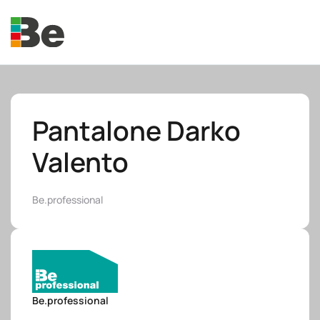
Skip to main content
Pantalone Darko
Valento
e.promo
Be.professional
e.professional
Be.professional