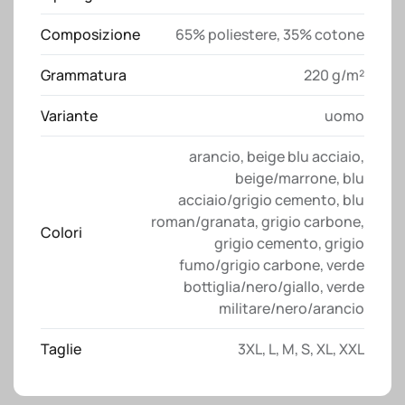
Composizione
65% poliestere, 35% cotone
Grammatura
220 g/m²
Variante
uomo
arancio
,
beige blu acciaio
,
beige/marrone
,
blu
acciaio/grigio cemento
,
blu
roman/granata
,
grigio carbone
,
Colori
grigio cemento
,
grigio
fumo/grigio carbone
,
verde
bottiglia/nero/giallo
,
verde
militare/nero/arancio
Taglie
3XL
,
L
,
M
,
S
,
XL
,
XXL