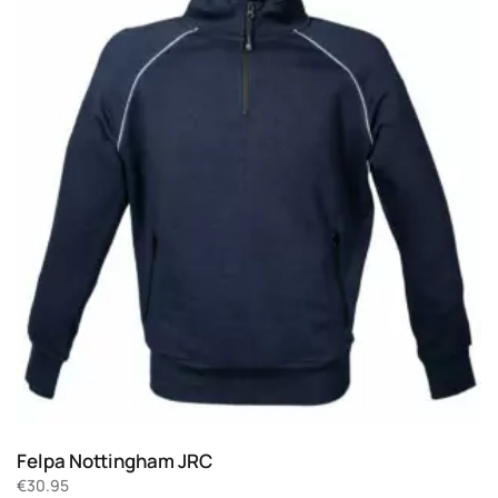
Felpa Nottingham JRC
€
30.95