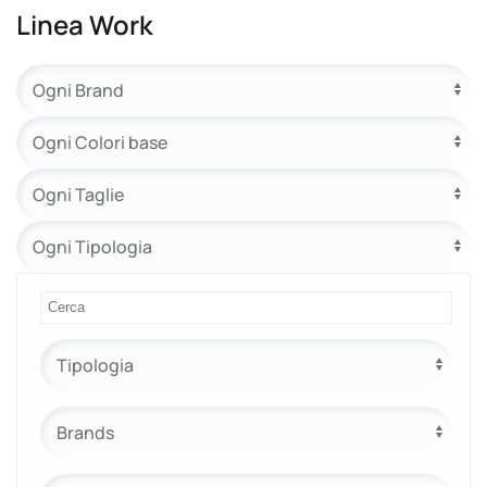
Linea Work
e.safe
e.sport