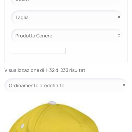
e.safe
e.sport
Visualizzazione di 1-32 di 233 risultati