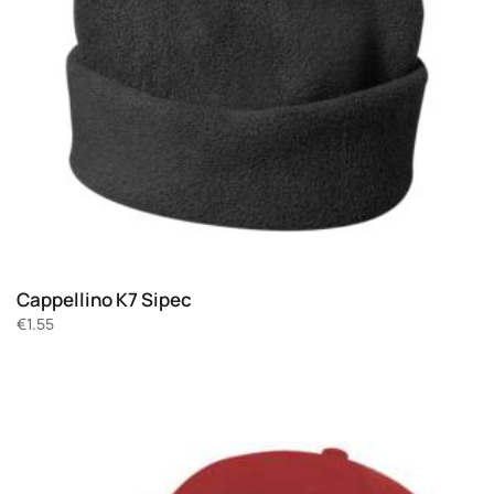
Cappellino K7 Sipec
€
1.55