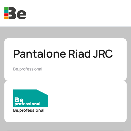
Skip to main content
Pantalone Riad JRC
Be.professional
e.promo
e.professional
Be.professional