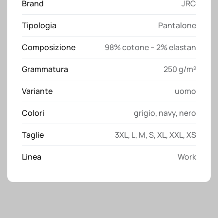
Brand
JRC
quantità
Tipologia
Pantalone
Composizione
98% cotone – 2% elastan
Grammatura
250 g/m²
Variante
uomo
Colori
grigio
,
navy
,
nero
Taglie
3XL
,
L
,
M
,
S
,
XL
,
XXL
,
XS
Linea
Work