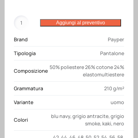
Pantalone
Aggiungi al preventivo
Next
400
Brand
Payper
summer
Payper
Tipologia
Pantalone
quantità
50% poliestere 26% cotone 24%
Composizione
elastomultiestere
Grammatura
210 g/m²
Variante
uomo
blu navy
,
grigio antracite
,
grigio
Colori
smoke
,
kaki
,
nero
42
,
44
,
46
,
48
,
50
,
52
,
54
,
56
,
58
,