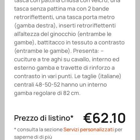
tasca con pattina chiusa con velcro, una
tasca senza pattina ma con 2 bande
retroriflettenti, una tasca porta metro
(gamba destra), inserti retroriflettenti
all’altezza del ginocchio (entrambe le
gambe), battitacco in tessuto a contrasto
(entrambe le gambe). Presenta: –
cuciture a tre aghi su cavallo, interno ed
esterno gamba e travette di rinforzo a
contrasto in vari punti. Le taglie (italiane)
centrali 48-50-52 hanno un interno
gamba regolare di 82 cm.
€
62.10
Prezzo di listino*
* consulta la sezione
Servizi personalizzati
per
saperne di di più