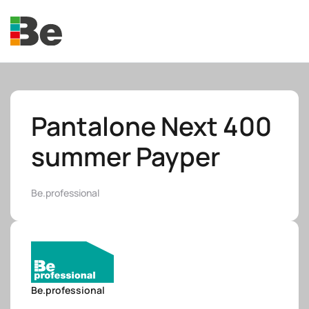
Skip to main content
Pantalone Next 400
summer Payper
e.promo
Be.professional
e.professional
Be.professional