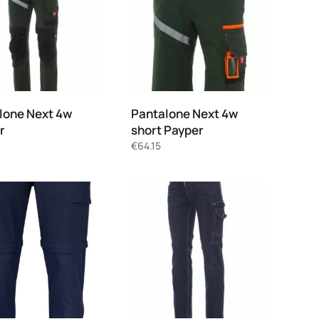
lone Next 4w
Pantalone Next 4w
r
short Payper
€
64.15