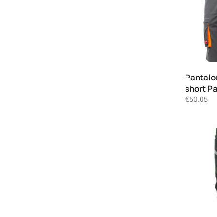
Pantalo
short P
€
50.05