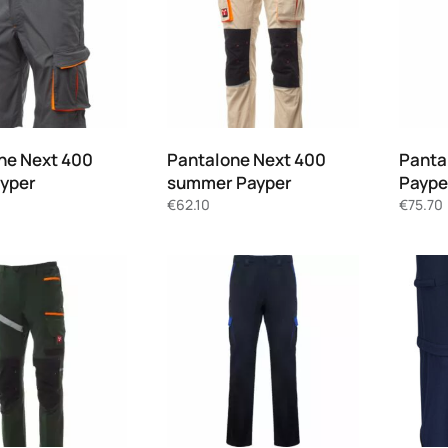
ne Next 400
Pantalone Next 400
Panta
ayper
summer Payper
Paype
€
62.10
€
75.70