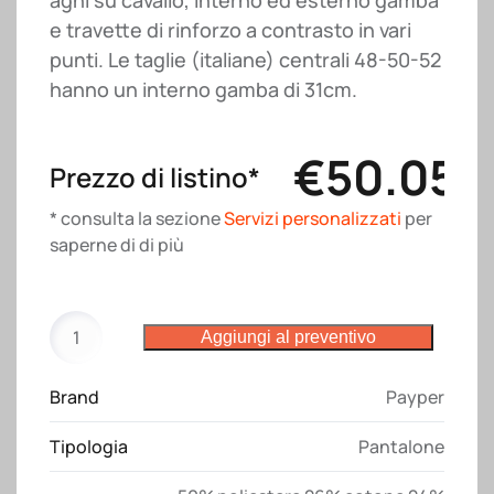
aghi su cavallo, interno ed esterno gamba
e travette di rinforzo a contrasto in vari
punti. Le taglie (italiane) centrali 48-50-52
hanno un interno gamba di 31cm.
€
50.05
Prezzo di listino*
* consulta la sezione
Servizi personalizzati
per
saperne di di più
Pantalone
Aggiungi al preventivo
Next
400
Brand
Payper
short
Payper
Tipologia
Pantalone
quantità