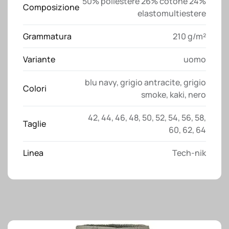
50% poliestere 26% cotone 24%
Composizione
elastomultiestere
Grammatura
210 g/m²
Variante
uomo
blu navy
,
grigio antracite
,
grigio
Colori
smoke
,
kaki
,
nero
42
,
44
,
46
,
48
,
50
,
52
,
54
,
56
,
58
,
Taglie
60
,
62
,
64
Linea
Tech-nik