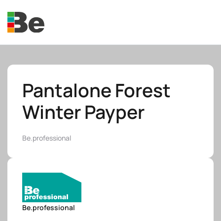
Skip to main content
Pantalone Forest
Winter Payper
e.promo
Be.professional
e.professional
Be.professional