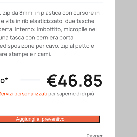
zip da 8mm, in plastica con cursore in
 e vita in rib elasticizzato, due tasche
erta. Interno: imbottito, micropile nel
 una tasca con cerniera porta
disposizone per cavo, zip al petto e
are stampe e ricami.
€
46.85
no*
Servizi personalizzati
per saperne di di più
Aggiungi al preventivo
Payper