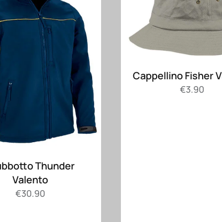
Cappellino Fisher 
€
3.90
ubbotto Thunder
Valento
€
30.90