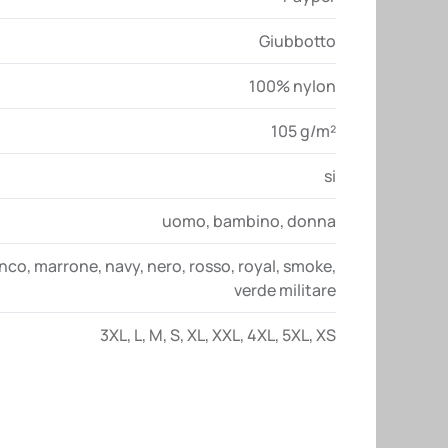
Giubbotto
100% nylon
105 g/m²
si
uomo
,
bambino
,
donna
anco
,
marrone
,
navy
,
nero
,
rosso
,
royal
,
smoke
,
verde militare
3XL
,
L
,
M
,
S
,
XL
,
XXL
,
4XL
,
5XL
,
XS