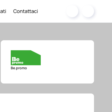
ati
Contattaci
Be.promo