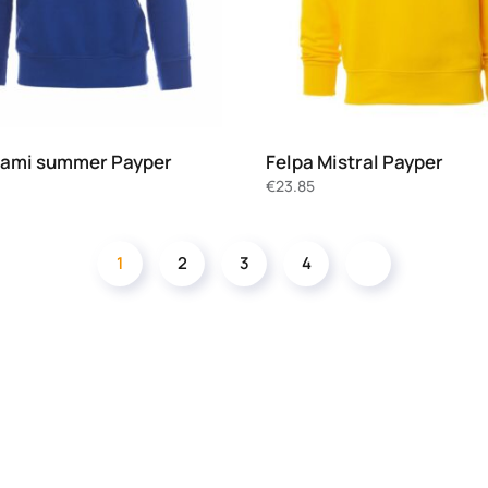
iami summer Payper
Felpa Mistral Payper
€
23.85
1
2
3
4