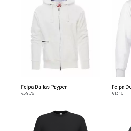
Felpa Dallas Payper
Felpa Du
€
39.75
€
13.10