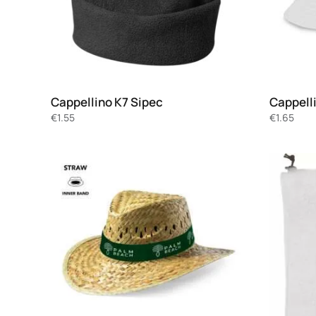
Cappellino K7 Sipec
Cappell
€
1.55
€
1.65