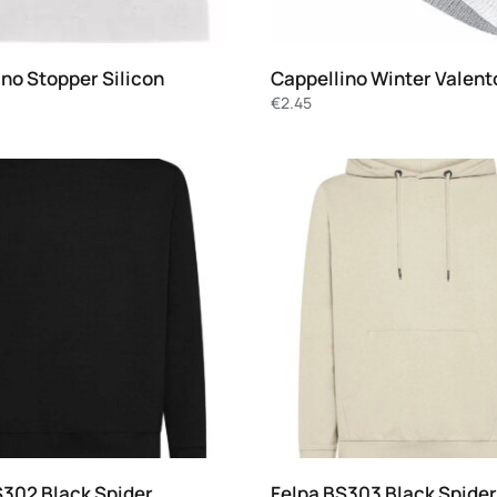
no Stopper Silicon
Cappellino Winter Valent
€
2.45
S302 Black Spider
Felpa BS303 Black Spider