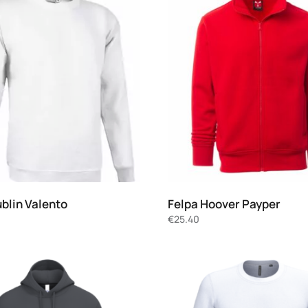
blin Valento
Felpa Hoover Payper
€
25.40