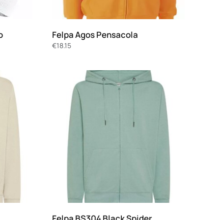
o
Felpa Agos Pensacola
€
18.15
Felpa BS304 Black Spider