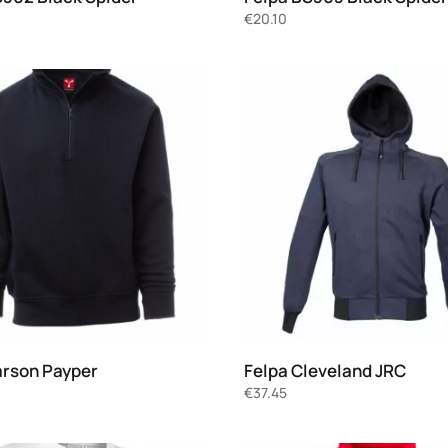
€
20.10
arson Payper
Felpa Cleveland JRC
€
37.45