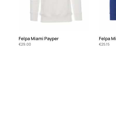
Felpa Miami Payper
Felpa M
€
29.00
€
25.15