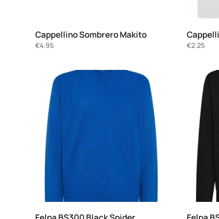
Cappellino Sombrero Makito
Cappelli
€
4.95
€
2.25
Felpa BS300 Black Spider
Felpa B