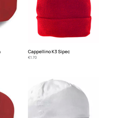
n
Cappellino K3 Sipec
€
1.70