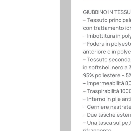
GIUBBINO IN TESS
– Tessuto principale
con trattamento id
– Imbottitura in po
– Fodera in polyest
anteriore e in poly
– Tessuto secondari
in softshell nero a 3
95% poliestere – 5
– Impermeabilità 
– Traspirabilità 10
– Interno in pile anti
– Cerniere nastrat
– Due tasche ester
– Una tasca sul pet
rifrangente