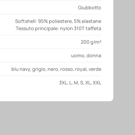
Giubbotto
Softshell: 95% poliestere, 5% elastane
Tessuto principale: nylon 310T taffeta
200 g/m²
uomo
,
donna
blu navy
,
grigio
,
nero
,
rosso
,
royal
,
verde
3XL
,
L
,
M
,
S
,
XL
,
XXL