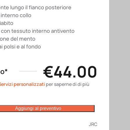
nte lungo il fianco posteriore
 interno collo
iabito
 con tessuto interno antivento
ione del mento
i polsi e al fondo
€
44.00
no*
Servizi personalizzati
per saperne di di più
Aggiungi al preventivo
JRC