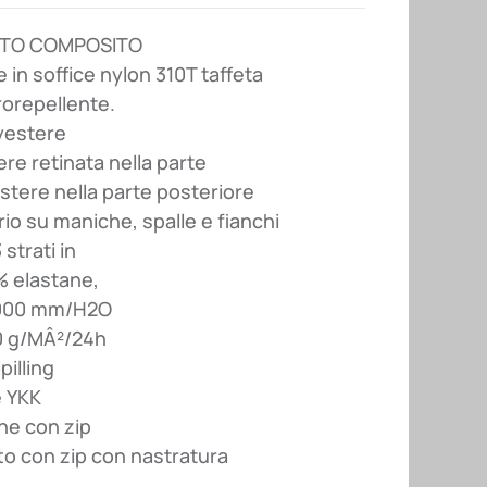
UTO COMPOSITO
 in soffice nylon 310T taffeta
rorepellente.
lyestere
ere retinata nella parte
estere nella parte posteriore
o su maniche, spalle e fianchi
 strati in
% elastane,
8000 mm/H2O
00 g/MÂ²/24h
pilling
e YKK
ne con zip
to con zip con nastratura