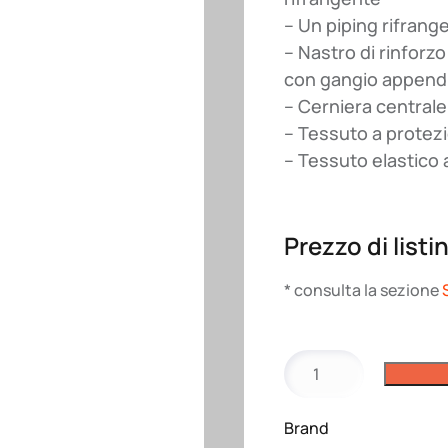
– Un piping rifrange
– Nastro di rinforzo
con gangio append
– Cerniera centrale
– Tessuto a protez
– Tessuto elastico a
Prezzo di listi
* consulta la sezione
Giubbotto
Heidelberg
JRC
Brand
quantità