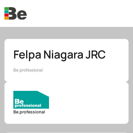
Skip to main content
Felpa Niagara JRC
Be.professional
e.promo
e.professional
Be.professional