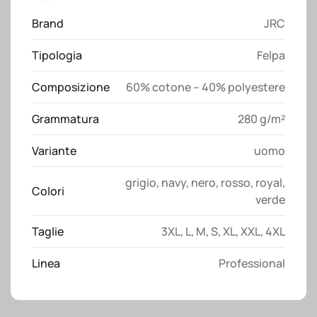
JRC
Brand
JRC
quantità
Tipologia
Felpa
Composizione
60% cotone – 40% polyestere
Grammatura
280 g/m²
Variante
uomo
grigio
,
navy
,
nero
,
rosso
,
royal
,
Colori
verde
Taglie
3XL
,
L
,
M
,
S
,
XL
,
XXL
,
4XL
Linea
Professional