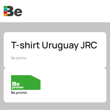
Skip to main content
T-shirt Uruguay JRC
Be.promo
e.promo
e.professional
Be.promo