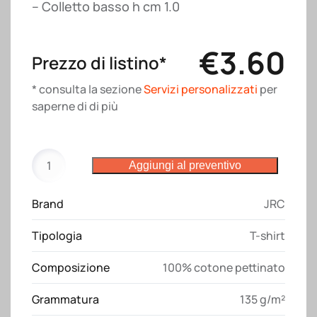
– Colletto basso h cm 1.0
€
3.60
Prezzo di listino*
* consulta la sezione
Servizi personalizzati
per
saperne di di più
T-
Aggiungi al preventivo
shirt
Uruguay
Brand
JRC
JRC
quantità
Tipologia
T-shirt
Composizione
100% cotone pettinato
Grammatura
135 g/m²