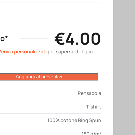
€
4.00
no*
Servizi personalizzati
per saperne di di più
Aggiungi al preventivo
Pensacola
T-shirt
100% cotone Ring Spun
150 g/m²