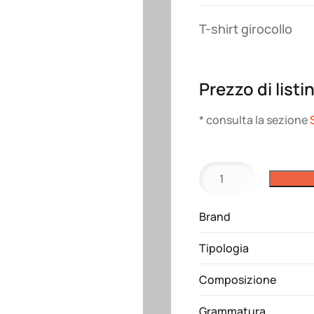
T-shirt girocollo
Prezzo di listi
* consulta la sezione
T-
shirt
Swee-
Brand
t
Pensacola
Tipologia
quantità
Composizione
Grammatura