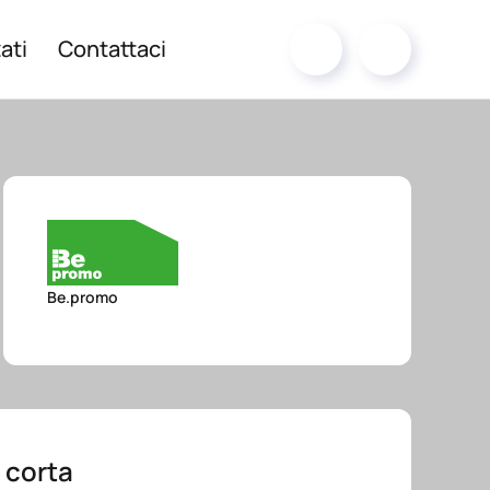
ati
Contattaci
Be.promo
 corta