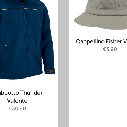
Cappellino Fisher 
€
3.90
ubbotto Thunder
Valento
€
30.90