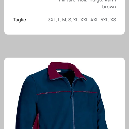
brown
Taglie
3XL
,
L
,
M
,
S
,
XL
,
XXL
,
4XL
,
5XL
,
XS