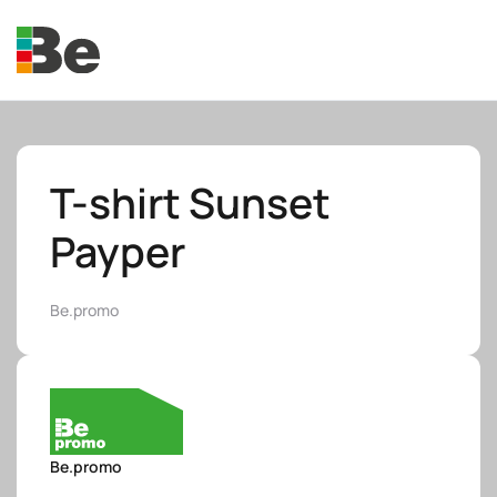
Skip to main content
T-shirt Sunset
Payper
e.promo
Be.promo
e.professional
Be.promo