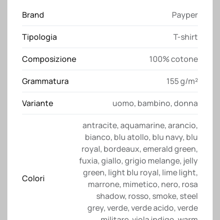
Sunset
Brand
Payper
Payper
quantità
Tipologia
T-shirt
Composizione
100% cotone
Grammatura
155 g/m²
Variante
uomo
,
bambino
,
donna
antracite
,
aquamarine
,
arancio
,
bianco
,
blu atollo
,
blu navy
,
blu
royal
,
bordeaux
,
emerald green
,
fuxia
,
giallo
,
grigio melange
,
jelly
green
,
light blu royal
,
lime light
,
Colori
marrone
,
mimetico
,
nero
,
rosa
shadow
,
rosso
,
smoke
,
steel
grey
,
verde
,
verde acido
,
verde
militare
,
viola indigo
,
warm