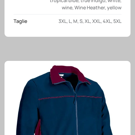
tropical blue
,
true indigo
,
white
,
wine
,
Wine Heather
,
yellow
Taglie
3XL
,
L
,
M
,
S
,
XL
,
XXL
,
4XL
,
5XL