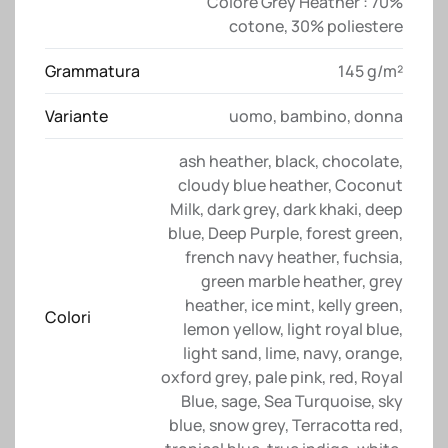
Colore Grey Heather : 70%
cotone, 30% poliestere
Grammatura
145 g/m²
Variante
uomo
,
bambino
,
donna
ash heather
,
black
,
chocolate
,
cloudy blue heather
,
Coconut
Milk
,
dark grey
,
dark khaki
,
deep
blue
,
Deep Purple
,
forest green
,
french navy heather
,
fuchsia
,
green marble heather
,
grey
heather
,
ice mint
,
kelly green
,
Colori
lemon yellow
,
light royal blue
,
light sand
,
lime
,
navy
,
orange
,
oxford grey
,
pale pink
,
red
,
Royal
Blue
,
sage
,
Sea Turquoise
,
sky
blue
,
snow grey
,
Terracotta red
,