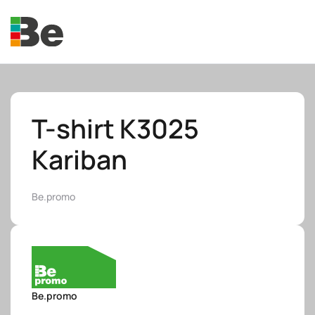
Skip to main content
T-shirt K3025
Kariban
e.promo
Be.promo
e.professional
Be.promo