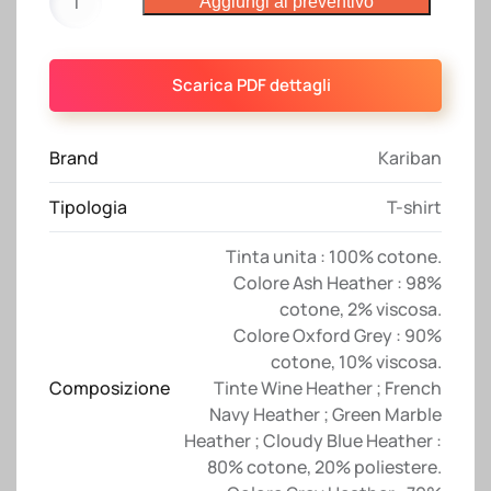
Aggiungi al preventivo
shirt
K3025
Kariban
Scarica PDF dettagli
quantità
Brand
Kariban
Tipologia
T-shirt
Tinta unita : 100% cotone.
Colore Ash Heather : 98%
cotone, 2% viscosa.
Colore Oxford Grey : 90%
cotone, 10% viscosa.
Composizione
Tinte Wine Heather ; French
Navy Heather ; Green Marble
Heather ; Cloudy Blue Heather :
80% cotone, 20% poliestere.