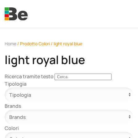
Skip to main content
Home
/ Prodotto Colori / light royal blue
light royal blue
e.promo
Ricerca tramite testo
Tipologia
Brands
e.professional
Colori