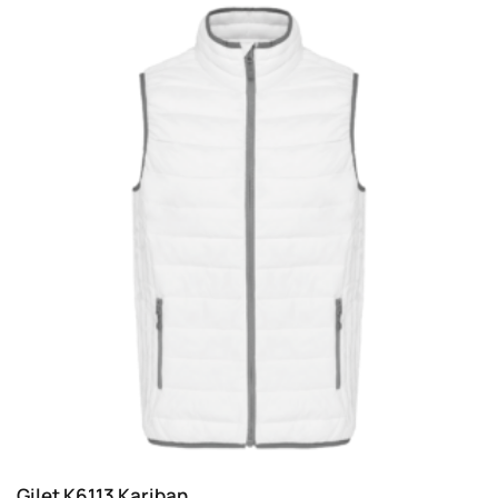
Gilet K6113 Kariban