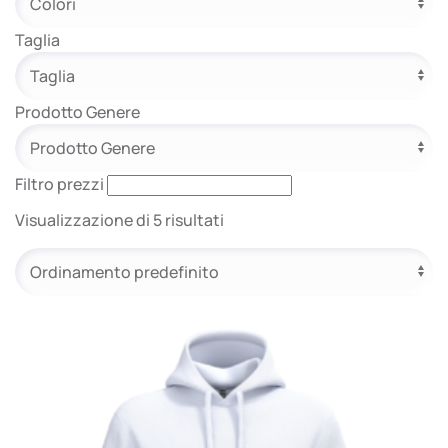
e.safe
Taglia
Prodotto Genere
e.sport
Filtro prezzi
Visualizzazione di 5 risultati