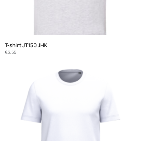
T-shirt JT150 JHK
€
3.55