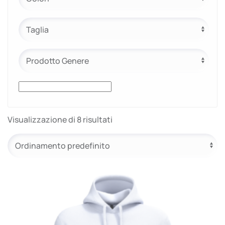
e.safe
e.sport
Visualizzazione di 8 risultati