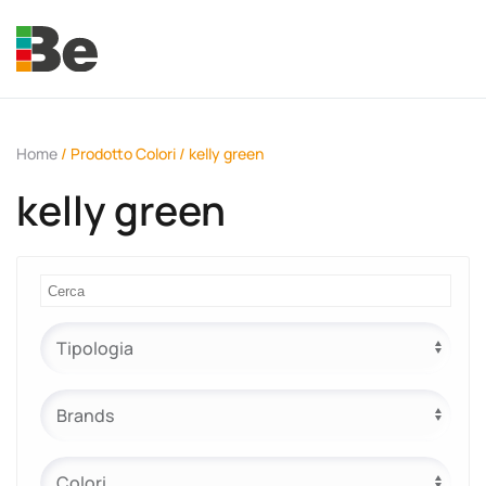
Skip to main content
Home
/ Prodotto Colori / kelly green
kelly green
e.promo
e.professional