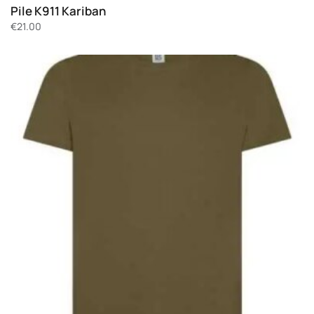
Pile K911 Kariban
€
21.00