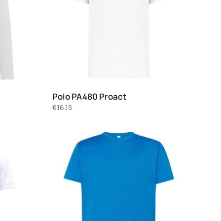
Polo PA480 Proact
€
16.15