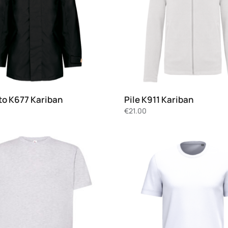
to K677 Kariban
Pile K911 Kariban
€
21.00