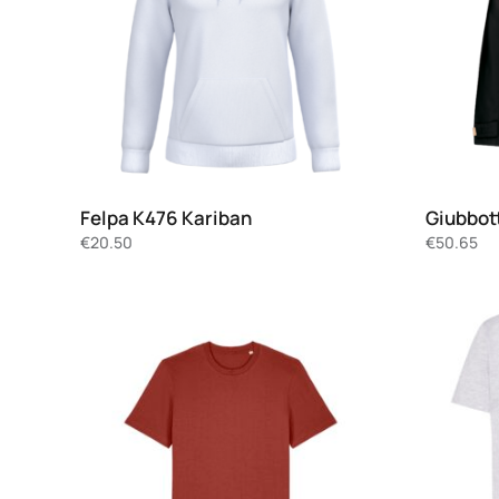
Felpa K476 Kariban
Giubbot
€
20.50
€
50.65