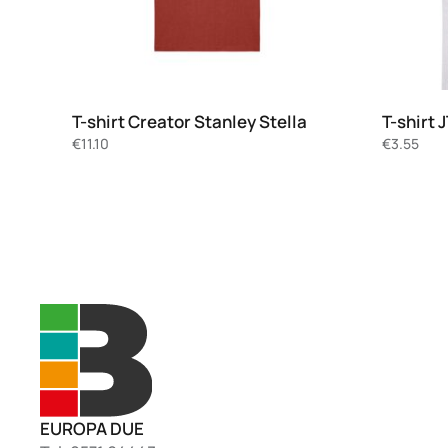
T-shirt Creator Stanley Stella
T-shirt 
€
11.10
€
3.55
EUROPA DUE