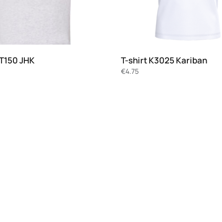
JT150 JHK
T-shirt K3025 Kariban
€
4.75