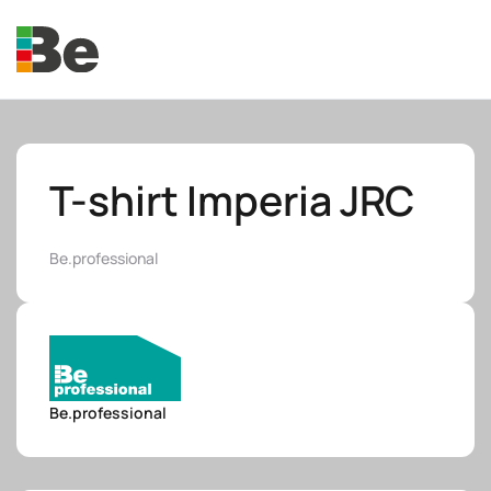
Skip to main content
T-shirt Imperia JRC
Be.professional
e.promo
e.professional
Be.professional