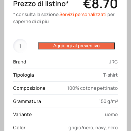
€
8.70
Prezzo di listino*
* consulta la sezione
Servizi personalizzati
per
saperne di di più
T-
Aggiungi al preventivo
shirt
Imperia
Brand
JRC
JRC
quantità
Tipologia
T-shirt
Composizione
100% cotone pettinato
Grammatura
150 g/m²
Variante
uomo
Colori
grigio/nero
,
navy
,
nero