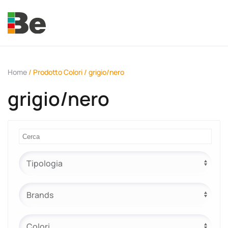
Skip to main content
Home
/ Prodotto Colori / grigio/nero
grigio/nero
e.promo
e.professional