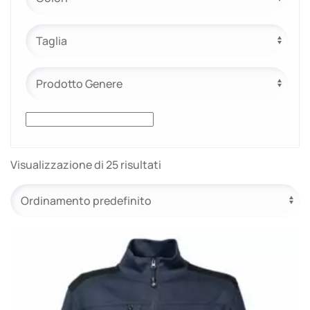
e.safe
e.sport
Visualizzazione di 25 risultati