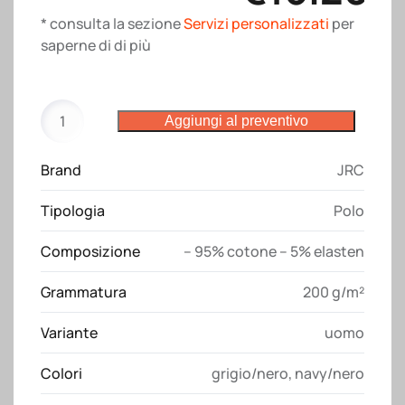
* consulta la sezione
Servizi personalizzati
per
saperne di di più
Polo
Aggiungi al preventivo
Chicago
JRC
Brand
JRC
quantità
Tipologia
Polo
Composizione
– 95% cotone – 5% elasten
Grammatura
200 g/m²
Variante
uomo
Colori
grigio/nero
,
navy/nero