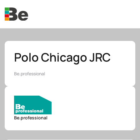
Skip to main content
Polo Chicago JRC
Be.professional
e.promo
e.professional
Be.professional