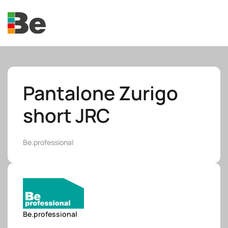
Skip to main content
Pantalone Zurigo
short JRC
e.promo
Be.professional
e.professional
Be.professional