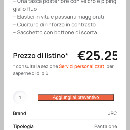
– Una tasca posteriore con velcro e piping
giallo fluo
– Elastici in vita e passanti maggiorati
– Cuciture di rinforzo in contrasto
– Sacchetto con bottone di scorta
€
25.25
Prezzo di listino*
* consulta la sezione
Servizi personalizzati
per
saperne di di più
Pantalone
Aggiungi al preventivo
Zurigo
short
Brand
JRC
JRC
quantità
Tipologia
Pantalone