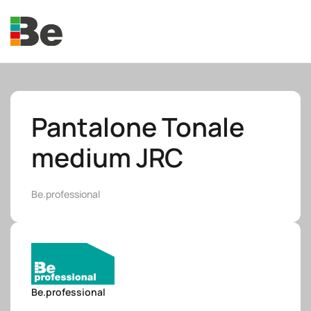
Skip to main content
Pantalone Tonale
medium JRC
e.promo
Be.professional
e.professional
Be.professional