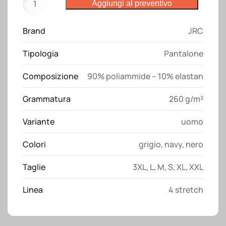
Aggiungi al preventivo
Tonale
medium
Brand
JRC
JRC
quantità
Tipologia
Pantalone
Composizione
90% poliammide – 10% elastan
Grammatura
260 g/m²
Variante
uomo
Colori
grigio
,
navy
,
nero
Taglie
3XL
,
L
,
M
,
S
,
XL
,
XXL
Linea
4 stretch