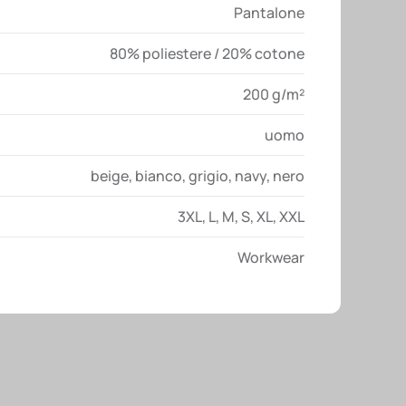
Pantalone
80% poliestere / 20% cotone
200 g/m²
uomo
beige
,
bianco
,
grigio
,
navy
,
nero
3XL
,
L
,
M
,
S
,
XL
,
XXL
Workwear