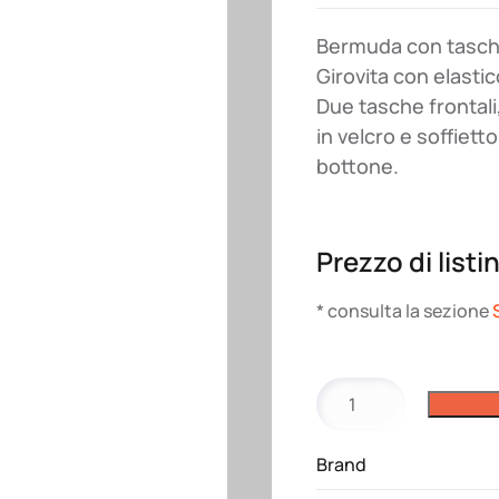
Bermuda con tasch
Girovita con elastico
Due tasche frontali
in velcro e soffiett
bottone.
Prezzo di listi
* consulta la sezione
Pantalone
Armour
Roly
Brand
quantità