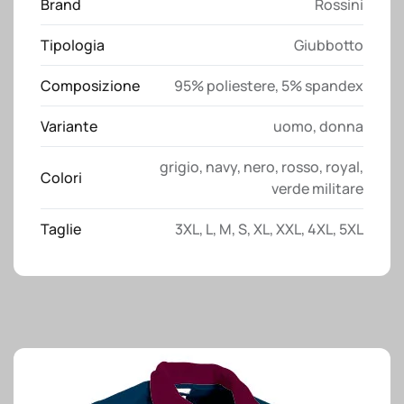
Brand
Rossini
quantità
Tipologia
Giubbotto
Composizione
95% poliestere, 5% spandex
Variante
uomo
,
donna
grigio
,
navy
,
nero
,
rosso
,
royal
,
Colori
verde militare
Taglie
3XL
,
L
,
M
,
S
,
XL
,
XXL
,
4XL
,
5XL