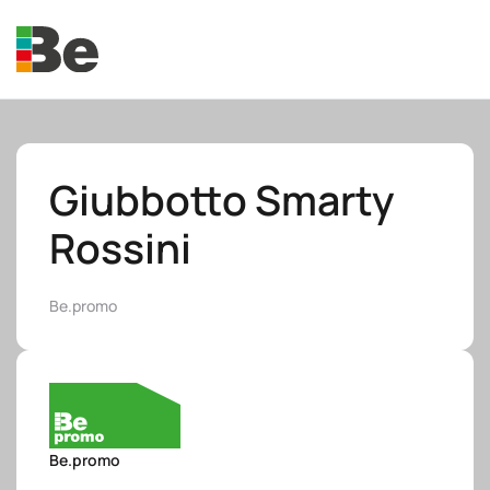
Skip to main content
Giubbotto Smarty
Rossini
e.promo
Be.promo
e.professional
Be.promo