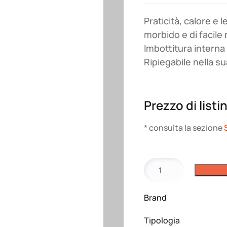
Praticità, calore e 
morbido e di facil
Imbottitura interna 
Ripiegabile nella su
Prezzo di listi
* consulta la sezione
Giubbotto
K6110
Kariban
Brand
quantità
Tipologia