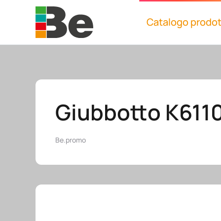
Catalogo prodot
Skip to main content
Giubbotto K6110
Be.promo