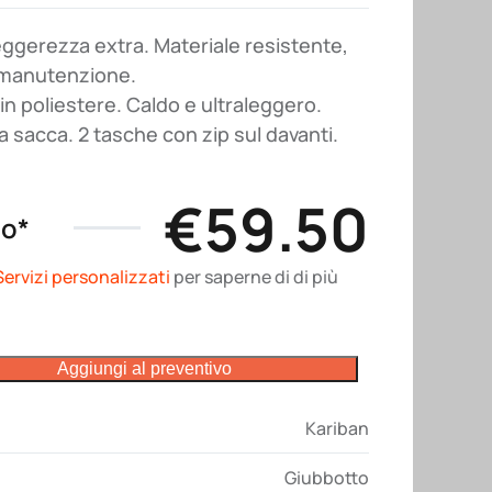
leggerezza extra. Materiale resistente,
e manutenzione.
in poliestere. Caldo e ultraleggero.
a sacca. 2 tasche con zip sul davanti.
€
59.50
no*
Servizi personalizzati
per saperne di di più
Aggiungi al preventivo
Kariban
Giubbotto