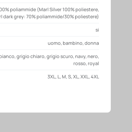
00% poliammide (Marl Silver 100% poliestere,
l dark grey: 70% poliammide/30% poliestere)
si
uomo
,
bambino
,
donna
bianco
,
grigio chiaro
,
grigio scuro
,
navy
,
nero
,
rosso
,
royal
3XL
,
L
,
M
,
S
,
XL
,
XXL
,
4XL