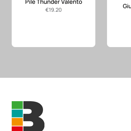
Pile Thunder Valento
Gi
€
19.20