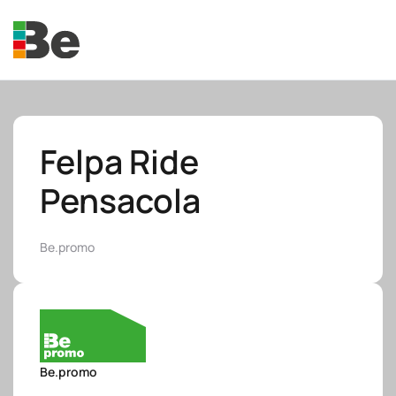
Skip to main content
Felpa Ride
Pensacola
e.promo
Be.promo
e.professional
Be.promo