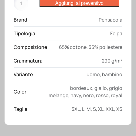
Aggiungi al preventivo
Ride
Pensacola
Brand
Pensacola
quantità
Tipologia
Felpa
Composizione
65% cotone, 35% poliestere
Grammatura
290 g/m²
Variante
uomo
,
bambino
bordeaux
,
giallo
,
grigio
Colori
melange
,
navy
,
nero
,
rosso
,
royal
Taglie
3XL
,
L
,
M
,
S
,
XL
,
XXL
,
XS