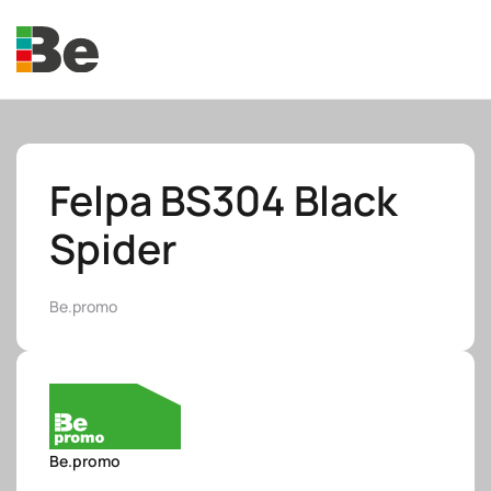
Skip to main content
Felpa BS304 Black
Spider
e.promo
Be.promo
e.professional
Be.promo