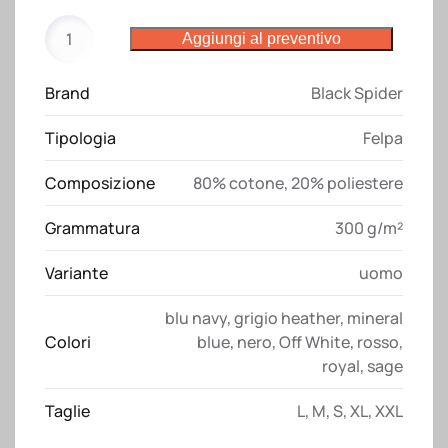
Felpa
Aggiungi al preventivo
BS304
Black
Brand
Black Spider
Spider
quantità
Tipologia
Felpa
Composizione
80% cotone, 20% poliestere
Grammatura
300 g/m²
Variante
uomo
blu navy
,
grigio heather
,
mineral
Colori
blue
,
nero
,
Off White
,
rosso
,
royal
,
sage
Taglie
L
,
M
,
S
,
XL
,
XXL