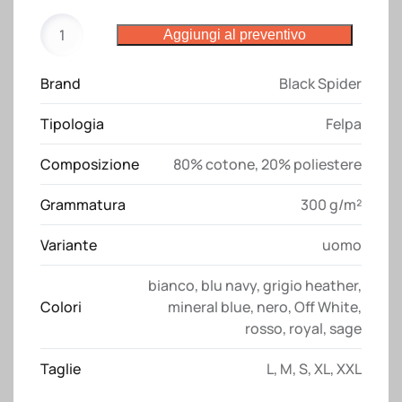
Felpa
Aggiungi al preventivo
BS303
Black
Brand
Black Spider
Spider
quantità
Tipologia
Felpa
Composizione
80% cotone, 20% poliestere
Grammatura
300 g/m²
Variante
uomo
bianco
,
blu navy
,
grigio heather
,
Colori
mineral blue
,
nero
,
Off White
,
rosso
,
royal
,
sage
Taglie
L
,
M
,
S
,
XL
,
XXL