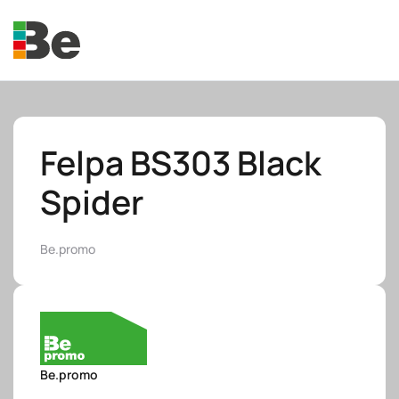
Skip to main content
Felpa BS303 Black
Spider
e.promo
Be.promo
e.professional
Be.promo