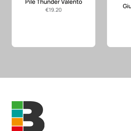
Pile Thunder Valento
Gi
€
19.20