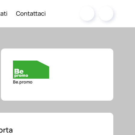
ati
Contattaci
Be.promo
orta