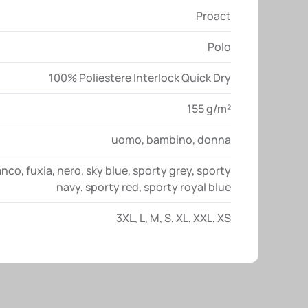
Proact
Polo
100% Poliestere Interlock Quick Dry
155 g/m²
uomo
,
bambino
,
donna
anco
,
fuxia
,
nero
,
sky blue
,
sporty grey
,
sporty
navy
,
sporty red
,
sporty royal blue
3XL
,
L
,
M
,
S
,
XL
,
XXL
,
XS