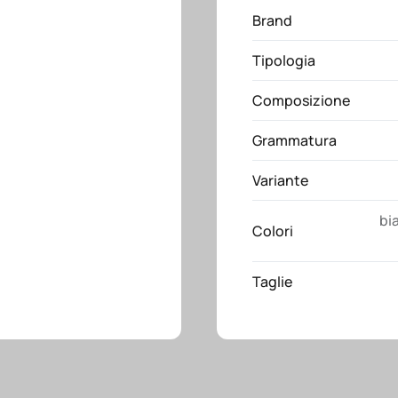
Proact
Brand
quantità
Tipologia
Composizione
Grammatura
Variante
bi
Colori
Taglie