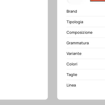
Plutone
bianco
Brand
Giblor's
quantità
Tipologia
Composizione
Grammatura
Variante
Colori
Taglie
Linea