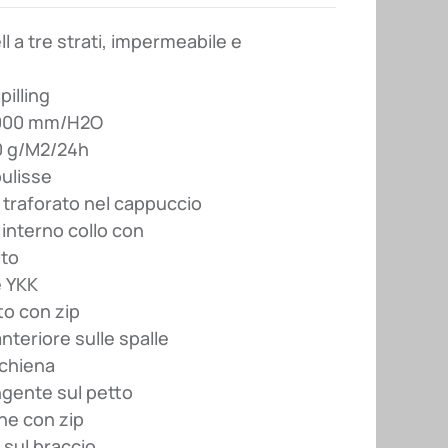
l a tre strati, impermeabile e
pilling
8000 mm/H2O
00 g/M2/24h
ulisse
 traforato nel cappuccio
 interno collo con
ito
e YKK
to con zip
anteriore sulle spalle
schiena
ngente sul petto
ne con zip
 sul braccio