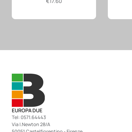
€
17.60
EUROPA DUE
Tel: 0571.64443
Via I.Newton 28/A
50051 Castelfiorentino - Firenze