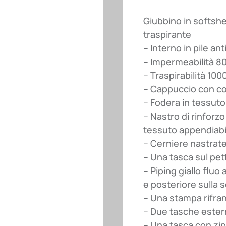
Giubbino in softshel
traspirante
– Interno in pile anti
– Impermeabilità 
– Traspirabilità 10
– Cappuccio con co
– Fodera in tessuto
– Nastro di rinforzo
tessuto appendiab
– Cerniere nastrat
– Una tasca sul pet
– Piping giallo fluo 
e posteriore sulla 
– Una stampa rifra
– Due tasche ester
– Una tasca con zip