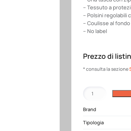
– Tessuto a protez
– Polsini regolabili 
– Coulisse al fondo
– No label
Prezzo di listi
* consulta la sezione
Giubbotto
Brenta
JRC
Brand
quantità
Tipologia