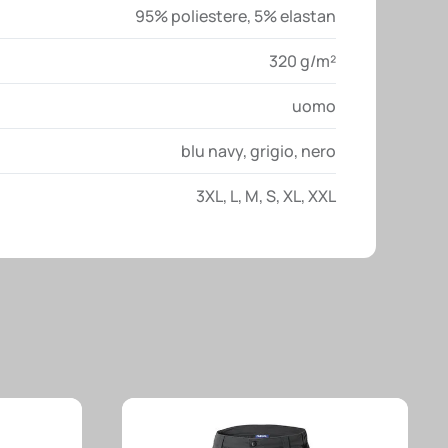
95% poliestere, 5% elastan
320 g/m²
uomo
blu navy
,
grigio
,
nero
3XL
,
L
,
M
,
S
,
XL
,
XXL