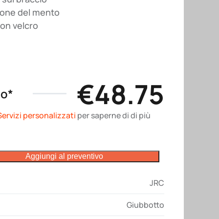
ione del mento
con velcro
€
48.75
no*
Servizi personalizzati
per saperne di di più
Aggiungi al preventivo
JRC
Giubbotto