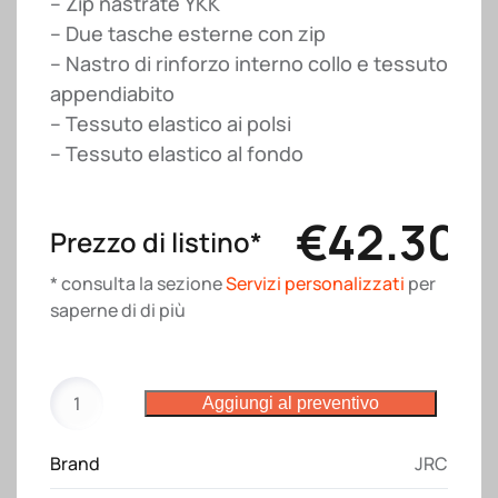
– Zip nastrate YKK
– Due tasche esterne con zip
– Nastro di rinforzo interno collo e tessuto
appendiabito
– Tessuto elastico ai polsi
– Tessuto elastico al fondo
€
42.30
Prezzo di listino*
* consulta la sezione
Servizi personalizzati
per
saperne di di più
Giubbotto
Aggiungi al preventivo
Bergen
JRC
Brand
JRC
quantità