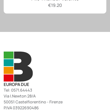
€
19.20
EUROPA DUE
Tel: 0571.64443
Via I.Newton 28/A
50051 Castelfiorentino - Firenze
P.IVA 03922690486