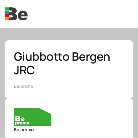
Skip to main content
Giubbotto Bergen
JRC
e.promo
Be.promo
e.professional
Be.promo