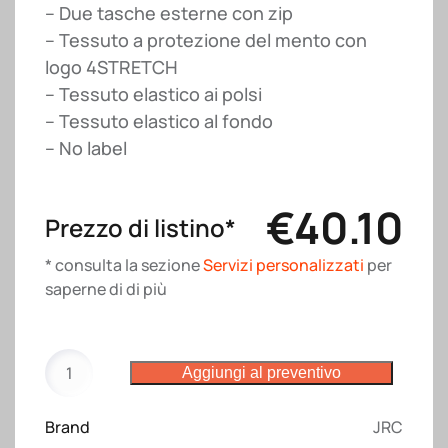
– Due tasche esterne con zip
– Tessuto a protezione del mento con
logo 4STRETCH
– Tessuto elastico ai polsi
– Tessuto elastico al fondo
– No label
€
40.10
Prezzo di listino*
* consulta la sezione
Servizi personalizzati
per
saperne di di più
Gilet
Aggiungi al preventivo
Pinzolo
JRC
Brand
JRC
quantità