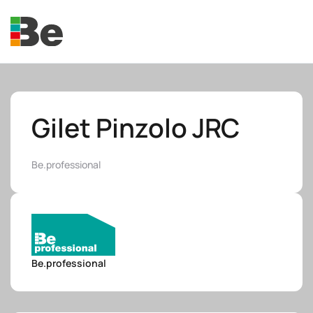
Skip to main content
Gilet Pinzolo JRC
Be.professional
e.promo
e.professional
Be.professional