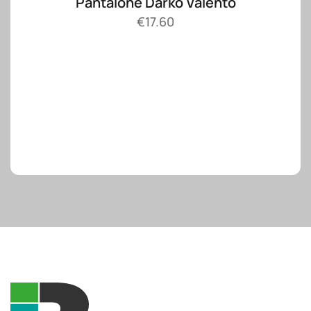
Pantalone Darko Valento
€
17.60