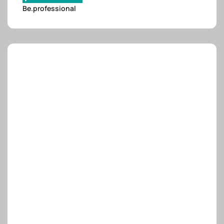
e.safe
Be.professional
e.sport