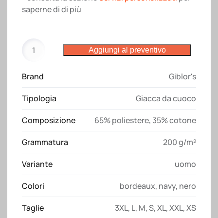
saperne di di più
Giacca
Aggiungi al preventivo
da
cuoco
Brand
Giblor's
Susi
colorato
Tipologia
Giacca da cuoco
Giblor's
quantità
Composizione
65% poliestere, 35% cotone
Grammatura
200 g/m²
Variante
uomo
Colori
bordeaux
,
navy
,
nero
Taglie
3XL
,
L
,
M
,
S
,
XL
,
XXL
,
XS