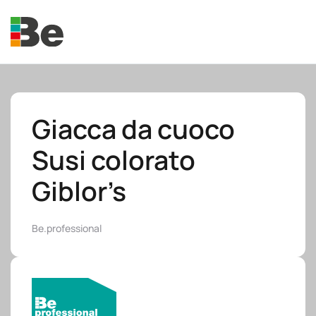
Skip to main content
Giacca da cuoco
Susi colorato
e.promo
Giblor’s
Be.professional
e.professional