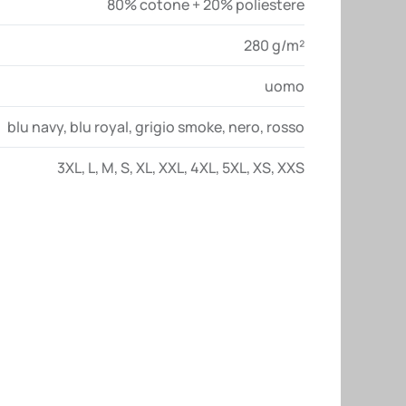
80% cotone + 20% poliestere
280 g/m²
uomo
blu navy
,
blu royal
,
grigio smoke
,
nero
,
rosso
3XL
,
L
,
M
,
S
,
XL
,
XXL
,
4XL
,
5XL
,
XS
,
XXS