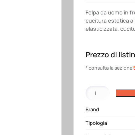
Felpa da uomo in fr
cucitura estetica a V
elasticizzata, cucit
Prezzo di listi
* consulta la sezione
Felpa
Mistral
Summer
Brand
Payper
quantità
Tipologia