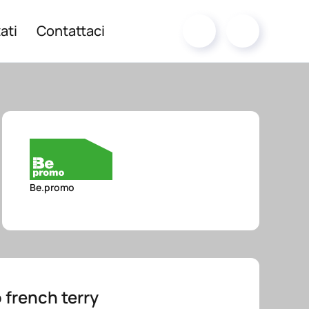
ati
Contattaci
Be.promo
o french terry