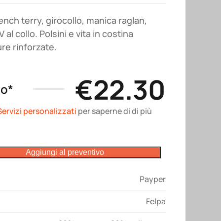
ench terry, girocollo, manica raglan,
 al collo. Polsini e vita in costina
ure rinforzate.
€
22.30
no*
Servizi personalizzati
per saperne di di più
Aggiungi al preventivo
Payper
Felpa