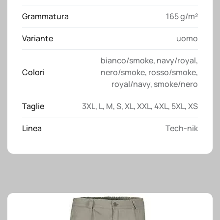
Grammatura
165 g/m²
Variante
uomo
bianco/smoke
,
navy/royal
,
Colori
nero/smoke
,
rosso/smoke
,
royal/navy
,
smoke/nero
Taglie
3XL
,
L
,
M
,
S
,
XL
,
XXL
,
4XL
,
5XL
,
XS
Linea
Tech-nik