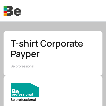
Skip to main content
T-shirt Corporate
Payper
e.promo
Be.professional
e.professional
Be.professional