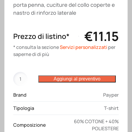
porta penna, cuciture del collo coperte e
nastro di rinforzo laterale
€
11.15
Prezzo di listino*
* consulta la sezione
Servizi personalizzati
per
saperne di di più
T-
Aggiungi al preventivo
shirt
Corporate
Brand
Payper
Payper
quantità
Tipologia
T-shirt
60% COTONE + 40%
Composizione
POLIESTERE