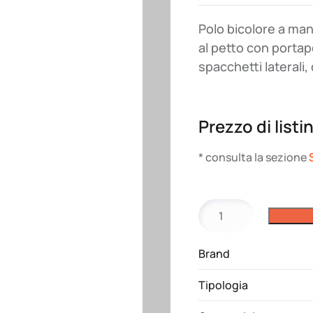
Polo bicolore a mani
al petto con porta
spacchetti laterali,
Prezzo di listi
* consulta la sezione
Polo
Company
Payper
Brand
quantità
Tipologia