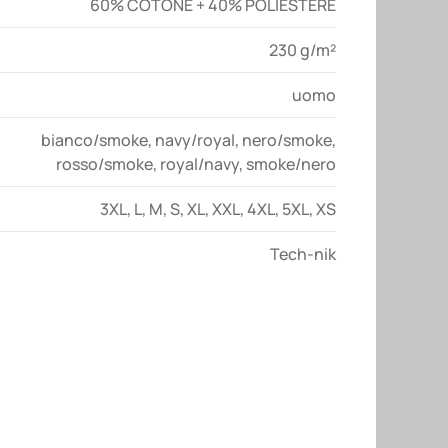
60% COTONE + 40% POLIESTERE
230 g/m²
uomo
bianco/smoke
,
navy/royal
,
nero/smoke
,
rosso/smoke
,
royal/navy
,
smoke/nero
3XL
,
L
,
M
,
S
,
XL
,
XXL
,
4XL
,
5XL
,
XS
Tech-nik