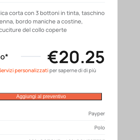
ca corta con 3 bottoni in tinta, taschino
penna, bordo maniche a costine,
 cuciture del collo coperte
€
20.25
no*
Servizi personalizzati
per saperne di di più
Aggiungi al preventivo
Payper
Polo