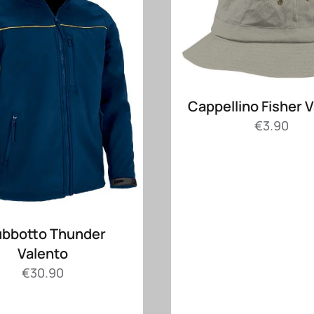
Cappellino Fisher 
€
3.90
ubbotto Thunder
Valento
€
30.90