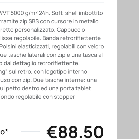
T 5000 g/m² 24h. Soft-shell imbottito
ramite zip SBS con cursore in metallo
iretto personalizzato. Cappuccio
lisse regolabile. Banda retroriflettente
olsini elasticizzati, regolabili con velcro
ue tasche laterali con zip e una tasca al
 dal dettaglio retroriflettente.
ng” sul retro, con logotipo interno
hiuso con zip. Due tasche interne: una
l petto destro ed una porta tablet
 Fondo regolabile con stopper
€
88.50
no*