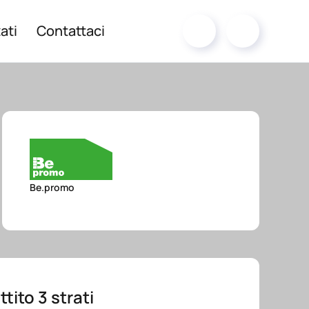
ati
Contattaci
Be.promo
tito 3 strati