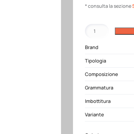
* consulta la sezione
Giubbotto
Wise
Pad
Brand
Payper
quantità
Tipologia
Composizione
Grammatura
Imbottitura
Variante