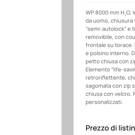
WP 8000 mm H₂O, WV
da uomo, chiusura t
“semi-autolock” e t
removibile, con cou
frontale su torace. P
e polsino interno. D
petto chiusa con zip
Elemento “life-savi
retroriflettente, c
sagomata con zip su
chiusa con velcro.
personalizzati.
Prezzo di listi