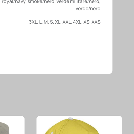
royal/navy
,
smoke/nero
,
verde militare/nero
,
verde/nero
3XL
,
L
,
M
,
S
,
XL
,
XXL
,
4XL
,
XS
,
XXS