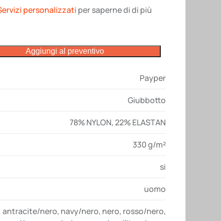
Servizi personalizzati
per saperne di di più
Aggiungi al preventivo
Payper
Giubbotto
78% NYLON, 22% ELASTAN
330 g/m²
si
uomo
antracite/nero
,
navy/nero
,
nero
,
rosso/nero
,