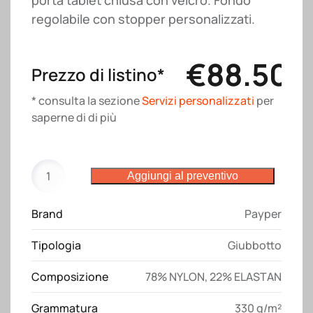
porta tablet chiusa con velcro. Fondo
regolabile con stopper personalizzati.
€
88.50
Prezzo di listino*
* consulta la sezione
Servizi personalizzati
per
saperne di di più
Giubbotto
Aggiungi al preventivo
Stream
Pad
Brand
Payper
Payper
quantità
Tipologia
Giubbotto
Composizione
78% NYLON, 22% ELASTAN
Grammatura
330 g/m²