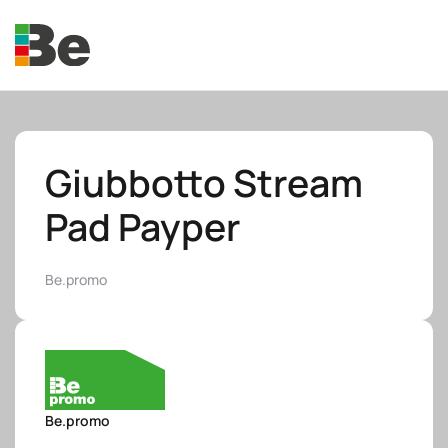
Skip to main content
Giubbotto Stream
Pad Payper
e.promo
Be.promo
e.professional
Be.promo