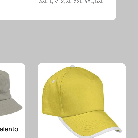
3XL
,
L
,
M
,
S
,
XL
,
XXL
,
4XL
,
5XL
Valento