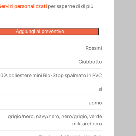
Servizi personalizzati
per saperne di di più
Aggiungi al preventivo
Rossini
Giubbotto
0% poliestere mini Rip-Stop spalmato in PVC
si
uomo
grigio/nero
,
navy/nero
,
nero/grigio
,
verde
militare/nero