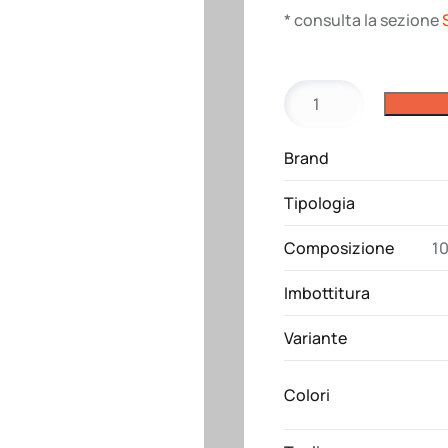
* consulta la sezione
Giubbotto
Collins
Rossini
Brand
quantità
Tipologia
Composizione
10
Imbottitura
Variante
Colori