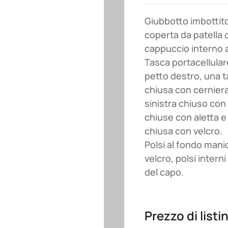
Giubbotto imbottit
coperta da patella 
cappuccio interno a
Tasca portacellulare
petto destro, una ta
chiusa con cerniera 
sinistra chiuso con 
chiuse con aletta e 
chiusa con velcro.
Polsi al fondo mani
velcro, polsi intern
del capo.
Prezzo di listi