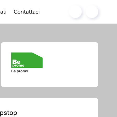
ati
Contattaci
Be.promo
ipstop