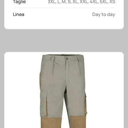
Taglie
3XL
,
L
,
M
,
S
,
XL
,
XXL
,
4XL
,
5XL
,
XS
Linea
Day to day