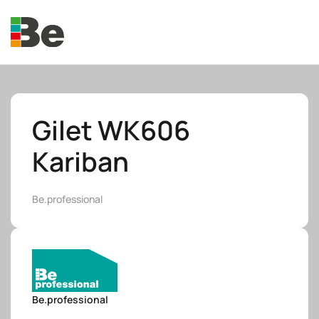
Skip to main content
Gilet WK606
Kariban
e.promo
Be.professional
e.professional
Be.professional