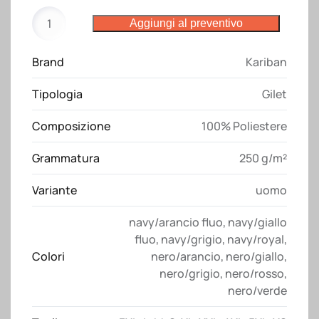
Gilet
Aggiungi al preventivo
WK606
Kariban
Brand
Kariban
quantità
Tipologia
Gilet
Composizione
100% Poliestere
Grammatura
250 g/m²
Variante
uomo
navy/arancio fluo
,
navy/giallo
fluo
,
navy/grigio
,
navy/royal
,
Colori
nero/arancio
,
nero/giallo
,
nero/grigio
,
nero/rosso
,
nero/verde