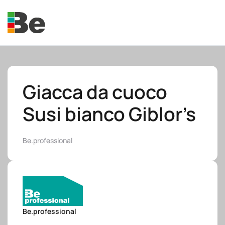
Skip to main content
Giacca da cuoco
Susi bianco Giblor’s
e.promo
Be.professional
e.professional
Be.professional