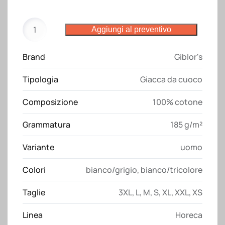
Giacca
Aggiungi al preventivo
da
cuoco
Brand
Giblor's
Susi
bianco
Tipologia
Giacca da cuoco
Giblor's
quantità
Composizione
100% cotone
Grammatura
185 g/m²
Variante
uomo
Colori
bianco/grigio
,
bianco/tricolore
Taglie
3XL
,
L
,
M
,
S
,
XL
,
XXL
,
XS
Linea
Horeca