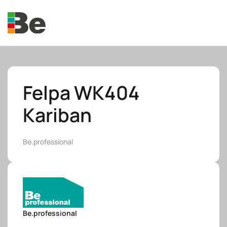
Skip to main content
Felpa WK404
Kariban
e.promo
Be.professional
e.professional
Be.professional