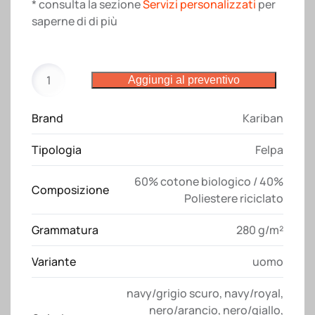
* consulta la sezione
Servizi personalizzati
per
saperne di di più
Felpa
Aggiungi al preventivo
WK404
Kariban
Brand
Kariban
quantità
Tipologia
Felpa
60% cotone biologico / 40%
Composizione
Poliestere riciclato
Grammatura
280 g/m²
Variante
uomo
navy/grigio scuro
,
navy/royal
,
nero/arancio
,
nero/giallo
,