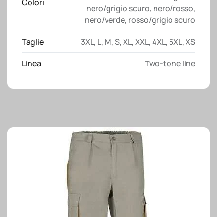
Colori
nero/grigio scuro
,
nero/rosso
,
nero/verde
,
rosso/grigio scuro
Taglie
3XL
,
L
,
M
,
S
,
XL
,
XXL
,
4XL
,
5XL
,
XS
Linea
Two-tone line