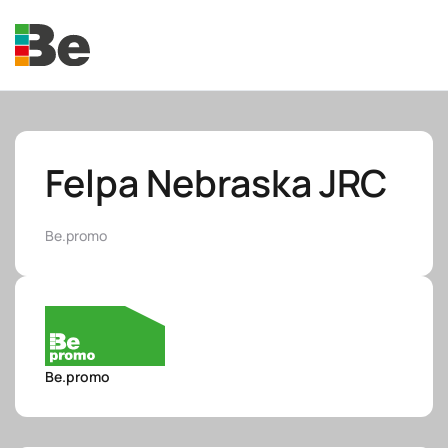
Skip to main content
Felpa Nebraska JRC
Be.promo
e.promo
e.professional
Be.promo