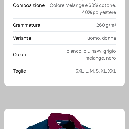
Composizione
Colore Melange è 60% cotone,
40% polyestere
Grammatura
260 g/m²
Variante
uomo
,
donna
bianco
,
blu navy
,
grigio
Colori
melange
,
nero
Taglie
3XL
,
L
,
M
,
S
,
XL
,
XXL