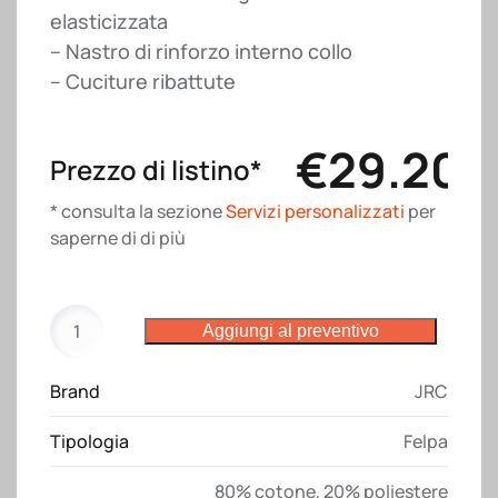
elasticizzata
– Nastro di rinforzo interno collo
– Cuciture ribattute
€
29.20
Prezzo di listino*
* consulta la sezione
Servizi personalizzati
per
saperne di di più
Felpa
Aggiungi al preventivo
Nebraska
JRC
Brand
JRC
quantità
Tipologia
Felpa
80% cotone, 20% poliestere