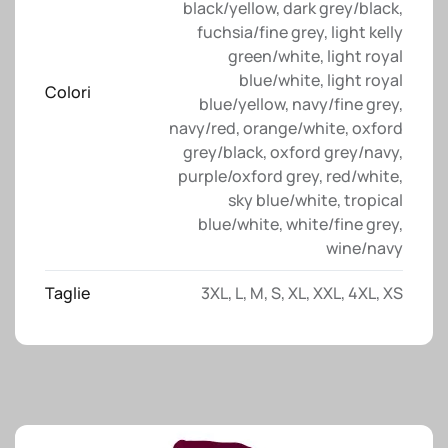
black/yellow
,
dark grey/black
,
fuchsia/fine grey
,
light kelly
green/white
,
light royal
blue/white
,
light royal
Colori
blue/yellow
,
navy/fine grey
,
navy/red
,
orange/white
,
oxford
grey/black
,
oxford grey/navy
,
purple/oxford grey
,
red/white
,
sky blue/white
,
tropical
blue/white
,
white/fine grey
,
wine/navy
Taglie
3XL
,
L
,
M
,
S
,
XL
,
XXL
,
4XL
,
XS