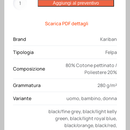
Aggiungi al preventivo
K446
Kariban
quantità
Scarica PDF dettagli
Brand
Kariban
Tipologia
Felpa
80% Cotone pettinato /
Composizione
Poliestere 20%
Grammatura
280 g/m²
Variante
uomo
,
bambino
,
donna
black/fine grey
,
black/light kelly
green
,
black/light royal blue
,
black/orange
,
black/red
,