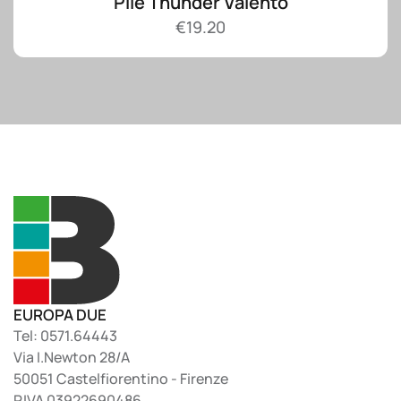
Pile Thunder Valento
€
19.20
EUROPA DUE
Tel: 0571.64443
Via I.Newton 28/A
50051 Castelfiorentino - Firenze
P.IVA 03922690486