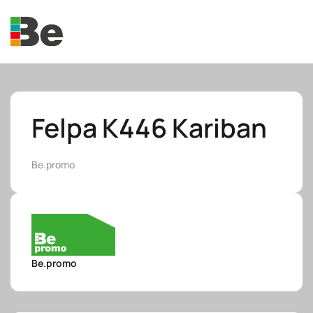
Skip to main content
Felpa K446 Kariban
Be.promo
e.promo
e.professional
Be.promo