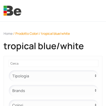
Skip to main content
Home
/ Prodotto Colori / tropical blue/white
tropical blue/white
e.promo
e.professional