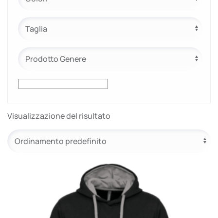
e.safe
e.sport
Visualizzazione del risultato